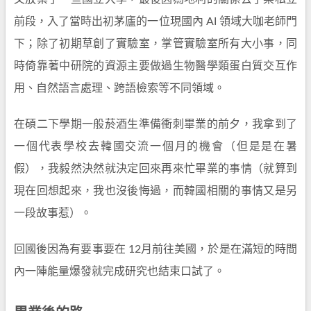
前段，入了當時出初茅廬的一位現國內 AI 領域大咖老師門
下；除了初期草創了實驗室，掌管實驗室所有大小事，同
時倚靠著中研院的資源主要做過生物醫學類蛋白質交互作
用、自然語言處理、跨語檢索等不同領域。
在碩二下學期一般菸酒生準備衝刺畢業的前夕，我拿到了
一個代表學校去韓國交流一個月的機會（但是是在暑
假），我毅然決然就決定回來再來忙畢業的事情（就算到
現在回想起來，我也沒後悔過，而韓國相關的事情又是另
一段故事惹）。
回國後因為有要事要在 12月前往美國，於是在滿短的時間
內一陣能量爆發就完成研究也結束口試了。