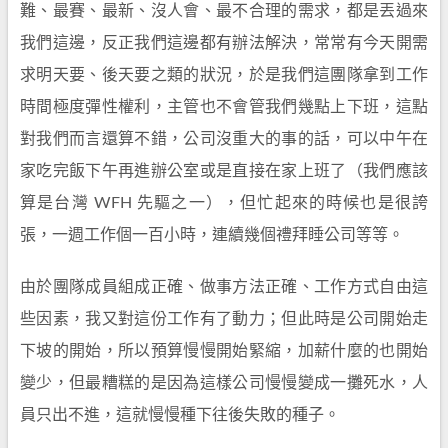
難、最賽、最新、沒人會、最不合理的需求，都是丟過來
我們這邊，反正我們這邊都有辦法解決，常常有今天開需
求明天要、後天要之類的狀況，於是我們這團隊拿到工作
時間極度彈性權利，主管也不會管我們幾點上下班，這點
對我們而言還算不錯，公司沒重大的事的話，可以中午在
家吃完飯下午再進辦公室或是直接在家上班了（我們應該
算是台灣 WFH 先驅之一），但忙起來的時候也是很誇
張，一週工作個一百小時，連續幾個禮拜睡公司等等。
由於團隊成員組成正確、做事方法正確、工作方式自由這
些因素，我又對這份工作有了動力；但此時是公司開始走
下坡的開始，所以預算慢慢開始緊縮，加薪什麼的也開始
變少，但最糟糕的是因為這樣公司慢慢變成一攤死水，人
員只出不進，這就慢慢種下往後失敗的種子。