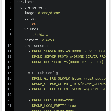
2
services:
3
  drone-server:
4
    image:
drone/drone:1
5
    ports:
6
      -
80
7
    volumes:
8
      -
./:/data
9
    restart:
always
10
    environment:
11
      -
DRONE_SERVER_HOST=${DRONE_SERVER_HOST}
12
      -
DRONE_SERVER_PROTO=${DRONE_SERVER_PROTO
13
      -
DRONE_RPC_SECRET=${DRONE_RPC_SECRET}
14
15
# GitHub Config
16
      -
DRONE_GITHUB_SERVER=https://github.com
17
      -
DRONE_GITHUB_CLIENT_ID=${DRONE_GITHUB_C
18
      -
DRONE_GITHUB_CLIENT_SECRET=${DRONE_GITH
19
20
      -
DRONE_LOGS_DEBUG=true
21
      -
DRONE_LOGS_PRETTY=true