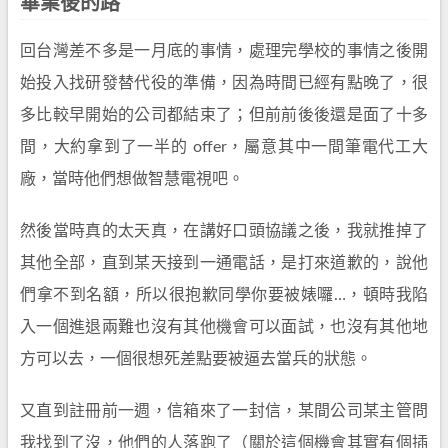
畢業後的路
回台灣差不多是一月底的事情，處理完學校的事情之後開
始投入找研發替代役的準備，因為時間已經有點晚了，很
多比較早開始的公司都結束了；但前前後後還是面了十多
間，大約拿到了一半的 offer，屬意其中一間筆電代工大
廠，當時他們想做智慧電視吧。
然後當時真的太天真，在講好口頭協議之後，我就推掉了
其他全部，直到某天接到一通電話，是打來道歉的，說他
們拿不到名額，所以很抱歉同學你要被婊囉…，頓時我陷
入一個進退兩難也沒有其他機會可以面試，也沒有其他地
方可以去，一個很想死差點要被逼去當兵的狀態。
又直到註冊前一週，信箱來了一封信，某間公司某主管問
我找到了沒，他們的人落跑了（關於這個機會其實有個插