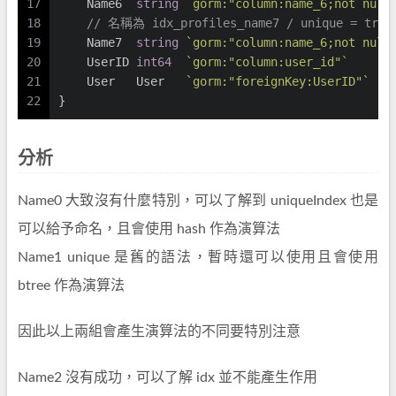
17
    Name6  
string
`gorm:"column:name_6;not null
18
// 名稱為 idx_profiles_name7 / unique = true
19
    Name7  
string
`gorm:"column:name_6;not null
20
    UserID 
int64
`gorm:"column:user_id"`
21
    User   User   
`gorm:"foreignKey:UserID"`
22
}
分析
Name0 大致沒有什麼特別，可以了解到 uniqueIndex 也是
可以給予命名，且會使用 hash 作為演算法
Name1 unique 是舊的語法，暫時還可以使用且會使用
btree 作為演算法
因此以上兩組會產生演算法的不同要特別注意
Name2 沒有成功，可以了解 idx 並不能產生作用