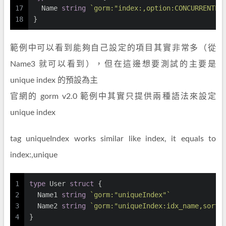
17
  Name 
string
`gorm:"index:,option:CONCURRENTLY
18
}
範例中可以看到能夠自己設定的項目其實非常多（從
Name3 就可以看到），但在這邊想要測試的主要是
unique index 的預設為主
官網的 gorm v2.0 範例中其實只提供兩種語法來設定
unique index
tag uniqueIndex works similar like index, it equals to
index:,unique
1
type
 User 
struct
 {
2
  Name1 
string
`gorm:"uniqueIndex"`
3
  Name2 
string
`gorm:"uniqueIndex:idx_name,sort:
4
}