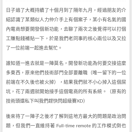
日子過了大概持續了十個月到了隔年九月，經過朋友的介
紹認識了某類似人力仲介手上有個案子，某小有名氣的國
內電商想要開發個新功能，去聊了兩次之後覺得可以打個
工賺點錢補貼一下，於是我們老同事的核心兩位以及又拉
了一位前端一起進去幫忙。
誰知道一進去就是一陣莫名，開發新功能為何要交接這麼
多東西，原來他們技術部門全部要離職（唯一留下的一位
前端在不久後也被火掉），結果我們就不小心掉入這個屎
坑，花了兩週就開始接手這個電商的所有系統。（原有的
技術頭還私下叫我們趕快閃超級賽XD）
後來待了一陣子之後才了解到這地方最大的問題是政治問
題，但我們一直維持著 Full-time remote 的工作模式倒也