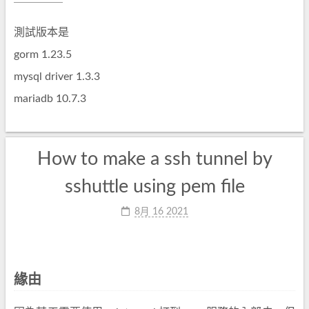
測試版本是
gorm 1.23.5
mysql driver 1.3.3
mariadb 10.7.3
How to make a ssh tunnel by
sshuttle using pem file
8月 16 2021
緣由