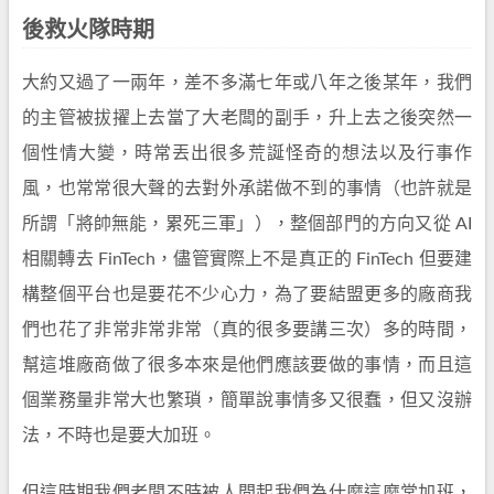
後救火隊時期
大約又過了一兩年，差不多滿七年或八年之後某年，我們
的主管被拔擢上去當了大老闆的副手，升上去之後突然一
個性情大變，時常丟出很多荒誕怪奇的想法以及行事作
風，也常常很大聲的去對外承諾做不到的事情（也許就是
所謂「將帥無能，累死三軍」），整個部門的方向又從 AI
相關轉去 FinTech，儘管實際上不是真正的 FinTech 但要建
構整個平台也是要花不少心力，為了要結盟更多的廠商我
們也花了非常非常非常（真的很多要講三次）多的時間，
幫這堆廠商做了很多本來是他們應該要做的事情，而且這
個業務量非常大也繁瑣，簡單說事情多又很蠢，但又沒辦
法，不時也是要大加班。
但這時期我們老闆不時被人問起我們為什麼這麼常加班，