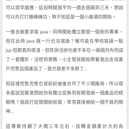
可以提早適應，這段時間我平均一週去個兩到三天，想說
可以先打打雜練練功，殊不知這是一個小崩潰的開始。
一進去被要求寫 java，同時開始獨立開發一個新的專案，
但在此時 java 我一行也沒寫過？喔可能在學校寫過一點
jsp 但那真的很淺，但死拼活拼也差不多在一兩個月內完成
了一套雛形，沒想到業務、小主管就開始帶著我出去找客
戶兜售這個產品了，我也是差不多醉了…
但這樣兜售兜售也是前前後後合作了不少間廠商，所以很
多面試官都會問說你有獨立從無到有開發過一個產品的經
驗嗎？我說打從頭開始就是，常常直接被給一個不屑的眼
神…
這專案持續了大概三年左右，技轉金額累計大約有