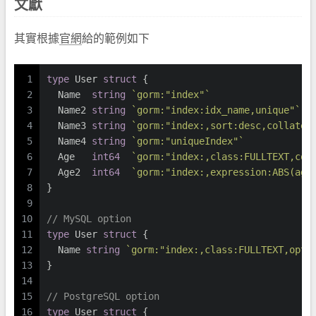
文獻
其實根據
官網
給的範例如下
1
type
 User 
struct
 {
2
  Name  
string
`gorm:"index"`
3
  Name2 
string
`gorm:"index:idx_name,unique"`
4
  Name3 
string
`gorm:"index:,sort:desc,collate:
5
  Name4 
string
`gorm:"uniqueIndex"`
6
  Age   
int64
`gorm:"index:,class:FULLTEXT,com
7
  Age2  
int64
`gorm:"index:,expression:ABS(age
8
}
9
10
// MySQL option
11
type
 User 
struct
 {
12
  Name 
string
`gorm:"index:,class:FULLTEXT,opti
13
}
14
15
// PostgreSQL option
16
type
 User 
struct
 {