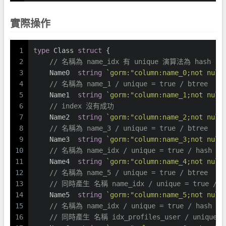
實際操作
1
type
 Class 
struct
 {
2
// 名稱為 name_idx 有 unique 演算法為 hash
3
    Name0  
string
`gorm:"column:name_0;not null
4
// 名稱為 name_1 / unique = true / btree 
5
    Name1  
string
`gorm:"column:name_1;not null
6
// index 沒有成功
7
    Name2  
string
`gorm:"column:name_2;not null
8
// 名稱為 name_3 / unique = true / btree
9
    Name3  
string
`gorm:"column:name_3;not null
10
// 名稱為 name_idx / unique = true / hash
11
    Name4  
string
`gorm:"column:name_4;not null
12
// 名稱為 name_5 / unique = true / btree
13
// 同時產生 名稱 name_idx / unique = true / h
14
    Name5  
string
`gorm:"column:name_5;not null
15
// 名稱為 name_idx / unique = true / hash
16
// 同時產生 名稱 idx_profiles_user / unique = 