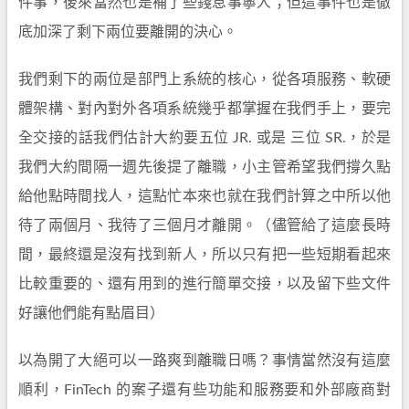
件事，後來當然也是補了些錢息事寧人；但這事件也是徹
底加深了剩下兩位要離開的決心。
我們剩下的兩位是部門上系統的核心，從各項服務、軟硬
體架構、對內對外各項系統幾乎都掌握在我們手上，要完
全交接的話我們估計大約要五位 JR. 或是 三位 SR.，於是
我們大約間隔一週先後提了離職，小主管希望我們撐久點
給他點時間找人，這點忙本來也就在我們計算之中所以他
待了兩個月、我待了三個月才離開。（儘管給了這麼長時
間，最終還是沒有找到新人，所以只有把一些短期看起來
比較重要的、還有用到的進行簡單交接，以及留下些文件
好讓他們能有點眉目）
以為開了大絕可以一路爽到離職日嗎？事情當然沒有這麼
順利，FinTech 的案子還有些功能和服務要和外部廠商對