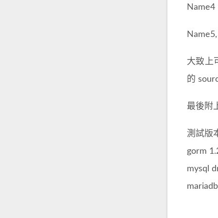
Name
Name
大致上
的 sour
最後附
測試版
gorm 1.
mysql dr
mariadb