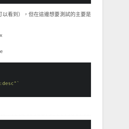
就可以看到），但在這邊想要測試的主要是
x
ue
:desc"`