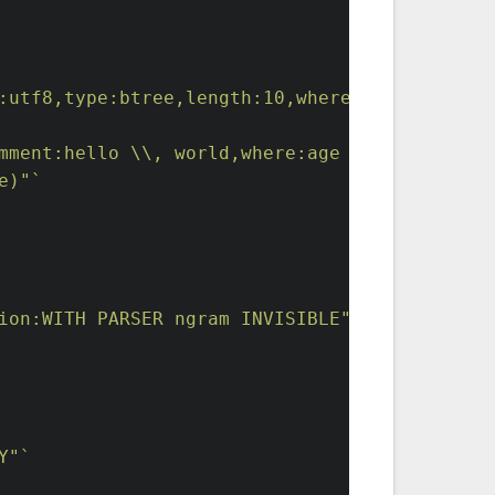
:utf8,type:btree,length:10,where:name3 != 'ji
mment:hello \\, world,where:age > 10"`
e)"`
ion:WITH PARSER ngram INVISIBLE"`
Y"`