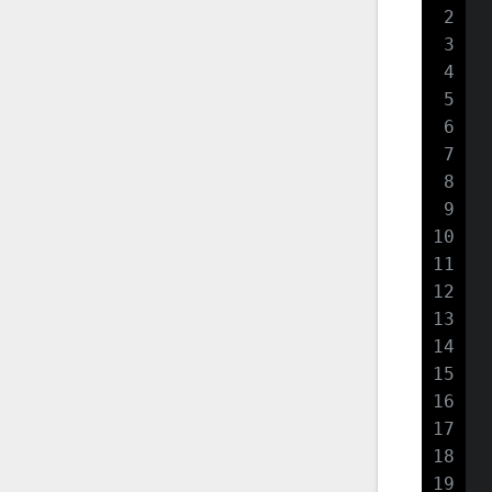
2
3
 
4
5
 
6
7
 
8
9
 
10
11
 
12
13
14
 
15
16
17
 
18
19
 