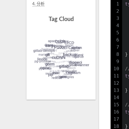
1
t
4.
分析
2
 
3
 
Tag Cloud
4
 
5
 
6
 
7
 
8
}
9
10
/
11
t
12
 
13
}
14
15
/
16
t
17
 
18
}