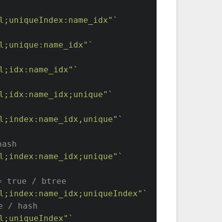
l;uniqueIndex:name_idx"`
l;unique:name_idx"`
l;idx:name_idx"`
l;idx:name_idx;unique"`
l;index:name_idx,unique"`
hash
l;index:name_idx;unique"`
 true / btree
l;index:name_idx;uniqueIndex"`
e / hash
l;uniqueIndex"`