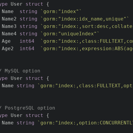
ype
 User 
struct
 {
 Name  
string
`gorm:"index"`
 Name2 
string
`gorm:"index:idx_name,unique"`
 Name3 
string
`gorm:"index:,sort:desc,collate
 Name4 
string
`gorm:"uniqueIndex"`
 Age   
int64
`gorm:"index:,class:FULLTEXT,co
 Age2  
int64
`gorm:"index:,expression:ABS(ag
/ MySQL option
ype
 User 
struct
 {
 Name 
string
`gorm:"index:,class:FULLTEXT,opt
/ PostgreSQL option
ype
 User 
struct
 {
 Name 
string
`gorm:"index:,option:CONCURRENTL