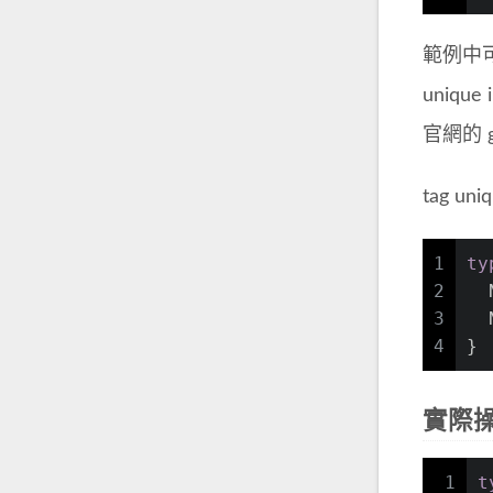
範例中
uniqu
官網的 g
tag uniq
1
ty
2
  
3
  
4
}
實際
1
t