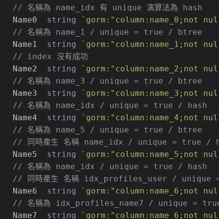
// 名稱為 name_idx 有 unique 演算法為 hash
   Name0  
string
`gorm:"column:name_0;not nul
// 名稱為 name_1 / unique = true / btree 
   Name1  
string
`gorm:"column:name_1;not nul
// index 沒有成功
   Name2  
string
`gorm:"column:name_2;not nul
// 名稱為 name_3 / unique = true / btree
   Name3  
string
`gorm:"column:name_3;not nul
// 名稱為 name_idx / unique = true / hash
   Name4  
string
`gorm:"column:name_4;not nul
// 名稱為 name_5 / unique = true / btree
// 同時產生 名稱 name_idx / unique = true / 
   Name5  
string
`gorm:"column:name_5;not nul
// 名稱為 name_idx / unique = true / hash
// 同時產生 名稱 idx_profiles_user / unique =
   Name6  
string
`gorm:"column:name_6;not nul
// 名稱為 idx_profiles_name7 / unique = tru
   Name7  
string
`gorm:"column:name_6;not nul